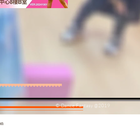
© Dance Fantasy @2019
on