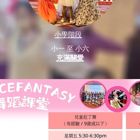
小學階段
小一 至 小六
充滿關愛